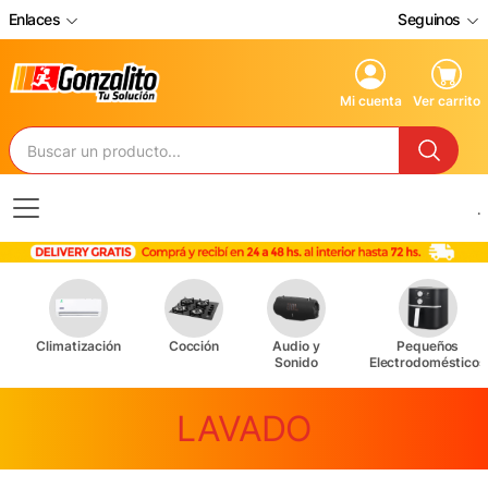
Enlaces
Seguinos
Mi cuenta
Ver carrito
.
Climatización
Cocción
Audio y
Pequeños
Sonido
Electrodomésticos
LAVADO