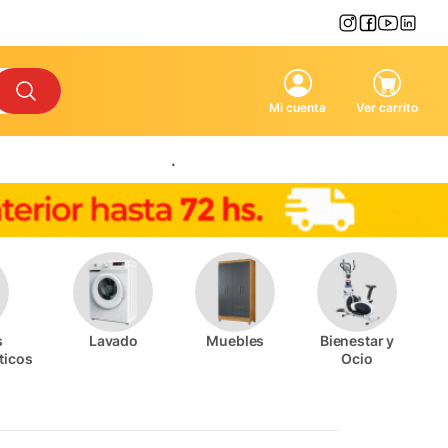
Mi cuenta
Ver carrito
.
s
Lavado
Muebles
Bienestar y
ticos
Ocio