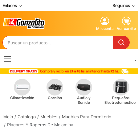
Enlaces
Seguinos
Mi cuenta
Ver carrito
.
Climatización
Cocción
Audio y
Pequeños
Sonido
Electrodomésticos
Inicio
Catálogo
Muebles
Muebles Para Dormitorio
Placares Y Roperos De Melamina