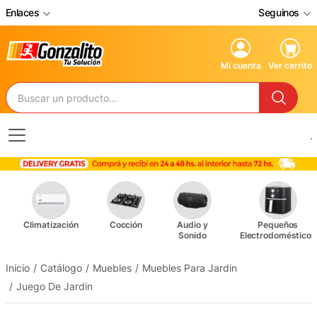
Enlaces
Seguinos
Mi cuenta
Ver carrito
.
Climatización
Cocción
Audio y
Pequeños
Sonido
Electrodomésticos
Inicio
Catálogo
Muebles
Muebles Para Jardin
Juego De Jardin