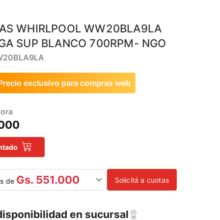
AS WHIRLPOOL WW20BLA9LA
GA SUP BLANCO 700RPM- NGO
W20BLA9LA
Precio exclusivo para compras web
ora
.000
ntado
Gs. 551.000
Solicitá a cuotas
as de
disponibilidad en sucursal