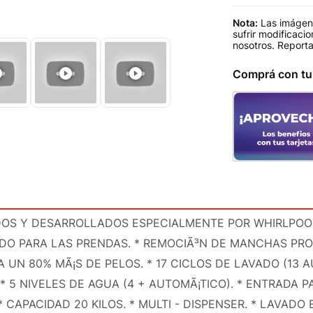
Nota:
Las imágene
sufrir modificaci
nosotros.
Reporta
Comprá con t
ADOS Y DESARROLLADOS ESPECIALMENTE POR WHIRLPO
DO PARA LAS PRENDAS. * REMOCIÃ³N DE MANCHAS PRO
UN 80% MÃ¡S DE PELOS. * 17 CICLOS DE LAVADO (13 A
 5 NIVELES DE AGUA (4 + AUTOMÃ¡TICO). * ENTRADA PA
* CAPACIDAD 20 KILOS. * MULTI - DISPENSER. * LAVADO 