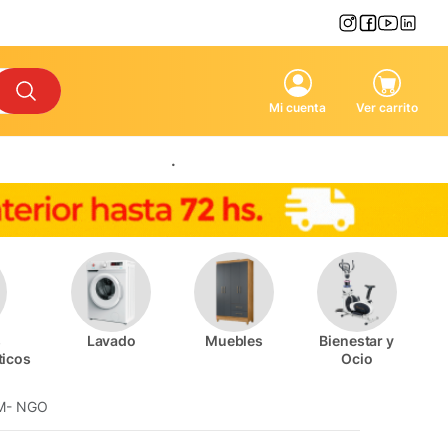
Mi cuenta
Ver carrito
.
s
Lavado
Muebles
Bienestar y
ticos
Ocio
M- NGO