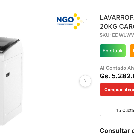
LAVARROP
20KG CAR
SKU: EDWLW
En stock
Al Contado Ah
Gs. 5.282
Comprar al co
15 Cuot
Consultar 