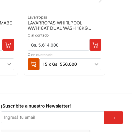
Lavarropas
Lavarrop
 MABE
LAVARROPAS WHIRLPOOL
LAVARR
WWH18AT DUAL WASH 18KG
13KG I
CARGA SUP TITANIUM- NGO
GOLD 7
O al contado
O al cont
Gs. 5.614.000
Gs. 3.
O en cuotas de
O en cuot
15 x Gs. 556.000
¡Suscribite a nuestro Newsletter!