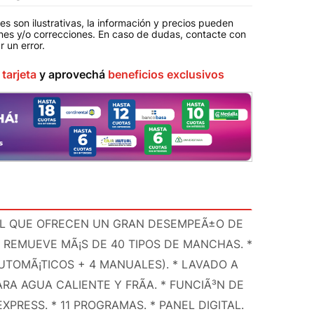
s son ilustrativas, la información y precios pueden
ones y/o correcciones. En caso de dudas, contacte con
r un error
.
u
tarjeta
y aprovechá
beneficios exclusivos
OL QUE OFRECEN UN GRAN DESEMPEÃ±O DE
 REMUEVE MÃ¡S DE 40 TIPOS DE MANCHAS. *
UTOMÃ¡TICOS + 4 MANUALES). * LAVADO A
RA AGUA CALIENTE Y FRÃ­A. * FUNCIÃ³N DE
EXPRESS. * 11 PROGRAMAS. * PANEL DIGITAL.