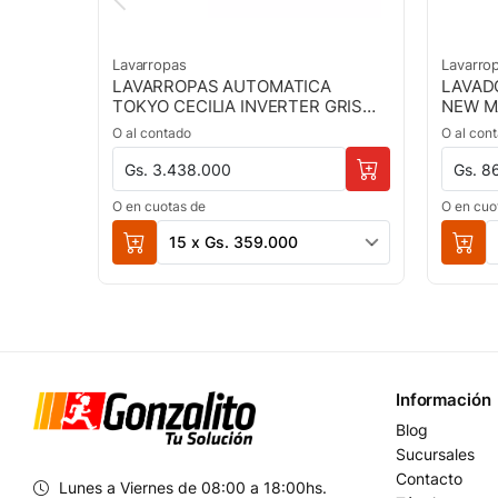
Lavarropas
Lavarro
LAVARROPAS AUTOMATICA
LAVAD
TOKYO CECILIA INVERTER GRIS
NEW M
10,5KG 1500RPM- NGO
BLANC
O al contado
O al con
Gs. 3.438.000
Gs. 8
O en cuotas de
O en cuo
15 x Gs. 359.000
Información
Blog
Sucursales
Contacto
Lunes a Viernes de 08:00 a 18:00hs.