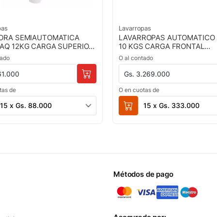
pas
Lavarropas
ORA SEMIAUTOMATICA
LAVARROPAS AUTOMATICO
AQ 12KG CARGA SUPERIOR
10 KGS CARGA FRONTAL
O- CPH
INVERTER- CPH
tado
O al contado
61.000
Gs. 3.269.000
tas de
O en cuotas de
15 x Gs. 88.000
15 x Gs. 333.000
Métodos de pago