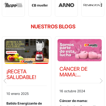
NUESTROS BLOGS
CÁNCER DE
¡24/7 CON LOS
MAMA:
MEJORES
CONCIENCIA Y
PARLANTES DE
PREVENCIÓN
TIENDAS
GONZALITO!
16 octubre 2024
26 julio 2024
Cáncer de mama:
¿Alguna vez te has