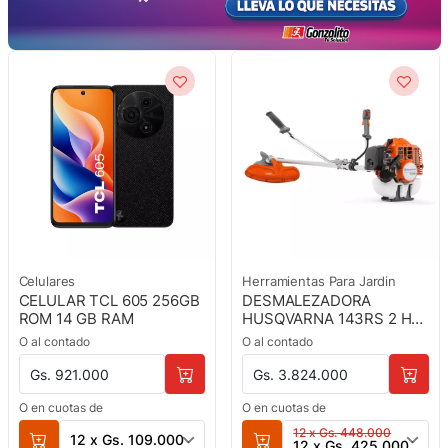
Celulares
Herramientas Para Jardin
CELULAR TCL 605 256GB
DESMALEZADORA
ROM 14 GB RAM
HUSQVARNA 143RS 2 HP
MOTOR 41.5 CC
O al contado
O al contado
Gs. 921.000
Gs. 3.824.000
O en cuotas de
O en cuotas de
12 x Gs. 448.000
12 x Gs. 109.000
12 x Gs. 425.000