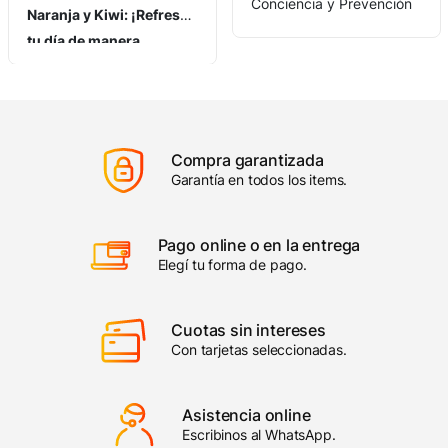
Conciencia y Prevención
preguntado cómo
mantener una fiesta
vibrante y llena de
energía durante toda la
noche? La clave está en
el equipo de sonido que
Compra garantizada
elijas. En Tiendas
Garantía en todos los items.
Gonzalito, hemos
investigado los mejores
parlantes para asegurarte
Pago online o en la entrega
una experiencia musical
Elegí tu forma de pago.
inolvidable, desde el
atardecer hasta el
Cuotas sin intereses
amanecer. Aquí te
Con tarjetas seleccionadas.
compartimos algunas
opciones increíbles que
Asistencia online
descubrimos.
Escribinos al WhatsApp.