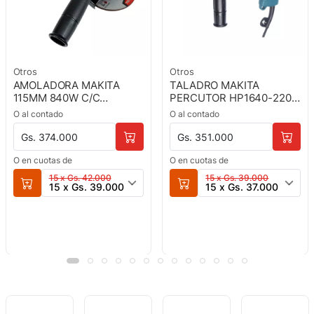
Otros
Otros
AMOLADORA MAKITA
TALADRO MAKITA
115MM 840W C/C
PERCUTOR HP1640-220V
TA9557HNG-220V
13MM 760W REVERSIBLE
O al contado
O al contado
Gs. 374.000
Gs. 351.000
O en cuotas de
O en cuotas de
15 x Gs. 42.000
15 x Gs. 39.000
15 x Gs. 39.000
15 x Gs. 37.000