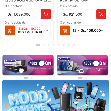
128GB ROM 4GB RAM LTE
ROM 14 GB RAM
NEGRO
O al contado
O al contado
Gs. 1.039.000
Gs. 921.000
O en cuotas de
O en cuotas de
15 x Gs. 119.000
12 x Gs. 109.000
15 x Gs. 104.000