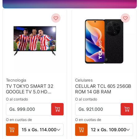
Tecnologia
Celulares
TV TOKYO SMART 32
CELULAR TCL 605 256GB
GOOGLE TV 5.0 HD
ROM 14 GB RAM
FRAMELESS C/
O al contado
O al contado
CHROMECAST
Gs. 999.000
Gs. 921.000
O en cuotas de
O en cuotas de
15 x Gs. 114.000
12 x Gs. 109.000