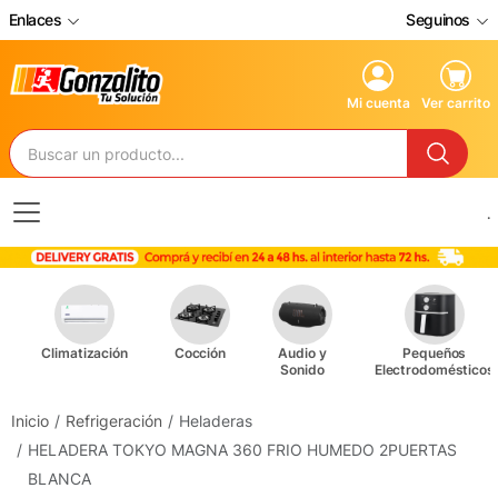
Enlaces
Seguinos
Mi cuenta
Ver carrito
.
Climatización
Cocción
Audio y
Pequeños
Sonido
Electrodomésticos
Inicio
Refrigeración
Heladeras
HELADERA TOKYO MAGNA 360 FRIO HUMEDO 2PUERTAS
BLANCA