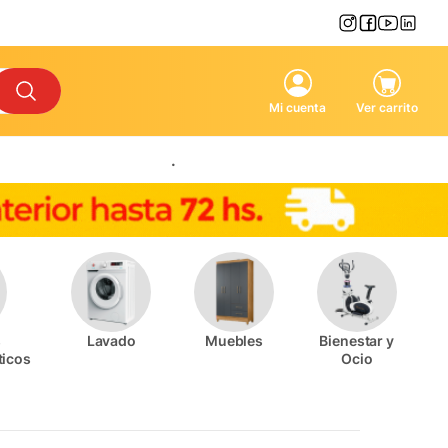
Mi cuenta
Ver carrito
.
s
Lavado
Muebles
Bienestar y
ticos
Ocio