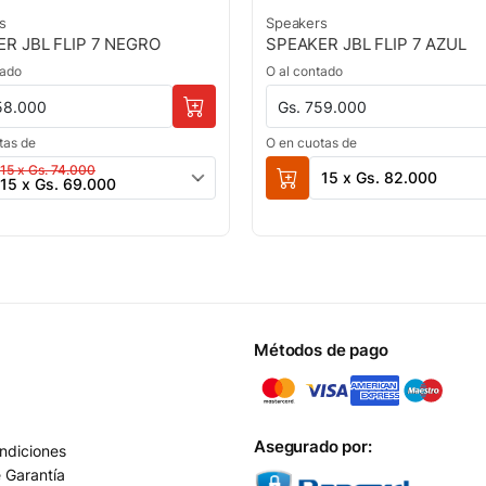
s
Speakers
R JBL FLIP 7 NEGRO
SPEAKER JBL FLIP 7 AZUL
tado
O al contado
58.000
Gs. 759.000
tas de
O en cuotas de
15 x Gs. 74.000
15 x Gs. 82.000
15 x Gs. 69.000
Métodos de pago
Asegurado por:
ndiciones
e Garantía