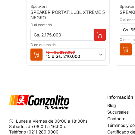
Speakers
Speaker
SPEAKER PORTATIL JBL XTREME 5
SPEAKE
NEGRO
O al con
O al contado
Gs. 6
Gs. 2.175.000
O en cuo
O en cuotas de
15 x Gs. 233.000
15 x Gs. 210.000
Información
Blog
Sucursales
Contacto
Lunes a Viernes de 08:00 a 18:00hs.
Términos y co
Sábados de 08:00 a 16:00h.
Teléfono (021) 289 9000
Certificado d