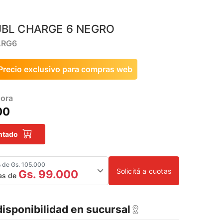
JBL CHARGE 6 NEGRO
ARG6
Precio exclusivo para compras web
ora
00
ntado
s de Gs. 105.000
Solicitá a cuotas
Gs. 99.000
as de
disponibilidad en sucursal