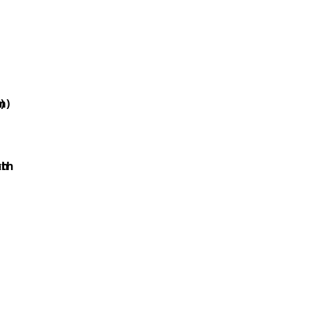
m)
)
th
oth