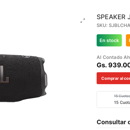
SPEAKER 
SKU: SJBLCH
En stock
Al Contado Ah
Gs. 939.0
Comprar al co
15 Cuota
15 Cuot
Consultar 