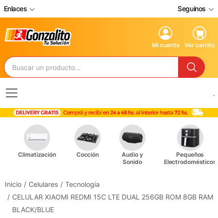
Enlaces
Seguinos
Mi cuenta
Ver carrito
.
Climatización
Cocción
Audio y
Pequeños
Sonido
Electrodomésticos
Inicio
Celulares
Tecnologia
CELULAR XIAOMI REDMI 15C LTE DUAL 256GB ROM 8GB RAM
BLACK/BLUE